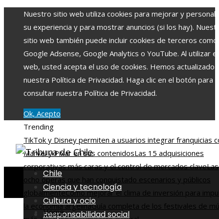
Nuestro sitio web utiliza cookies para mejorar y personali
su experiencia y para mostrar anuncios (si los hay). Nuest
sitio web también puede incluir cookies de terceros como
Google Adsense, Google Analytics o YouTube. Al utilizar el 
web, usted acepta el uso de cookies. Hemos actualizado
nuestra Política de Privacidad. Haga clic en el botón para
consultar nuestra Política de Privacidad.
Ok, Acepto
Trending
TikTok y Disney permiten a usuarios integrar franquicias 
Marvel y Pixar en sus contenidos
Las 15 adquisiciones
corporativas más caras y el control de mercados clave
Las
Chile
ocho óperas que han conquistado escenarios y públicos
Ciencia y tecnología
globalmente
Cómo mejorar el clima de inversión para impu
Cultura y ocio
la economía argelina
Guía completa de los festivales de mú
Home
Responsabilidad social