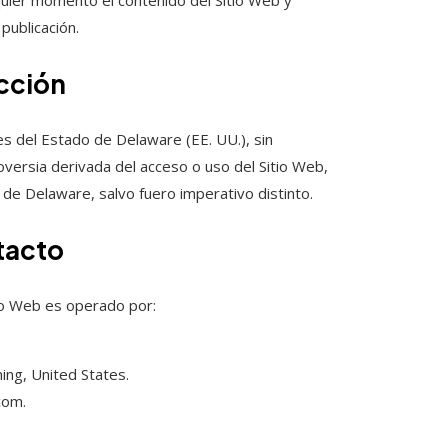
uier momento el contenido del Sitio Web y
publicación.
icción
es del Estado de Delaware (EE. UU.), sin
oversia derivada del acceso o uso del Sitio Web,
de Delaware, salvo fuero imperativo distinto.
ntacto
tio Web es operado por:
ming, United States.
com.