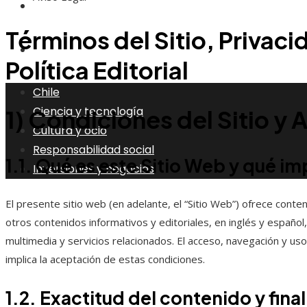
Responsabilidad social
Términos del Sitio, Privac
Inversiones y negocios
Política Editorial
Chile
Ciencia y tecnología
1) Condiciones del Sitio y 
Cultura y ocio
Responsabilidad social
1.1. Qué es este Sitio Web y qué im
Inversiones y negocios
El presente sitio web (en adelante, el “Sitio Web”) ofrece conten
otros contenidos informativos y editoriales, en inglés y españo
multimedia y servicios relacionados. El acceso, navegación y uso
implica la aceptación de estas condiciones.
1.2. Exactitud del contenido y fina