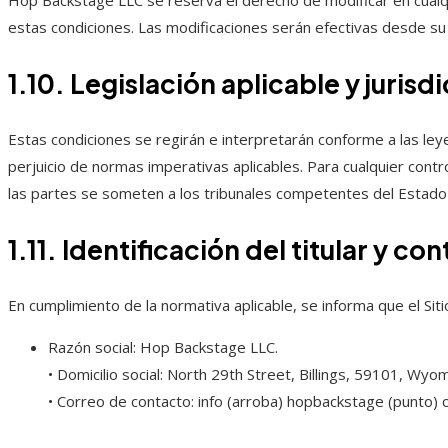
Hop Backstage LLC se reserva el derecho de modificar en cualq
estas condiciones. Las modificaciones serán efectivas desde su 
1.10. Legislación aplicable y jurisd
Estas condiciones se regirán e interpretarán conforme a las ley
perjuicio de normas imperativas aplicables. Para cualquier contr
las partes se someten a los tribunales competentes del Estado 
1.11. Identificación del titular y co
En cumplimiento de la normativa aplicable, se informa que el Si
Razón social: Hop Backstage LLC.
• Domicilio social: North 29th Street, Billings, 59101, Wyo
• Correo de contacto: info (arroba) hopbackstage (punto) 