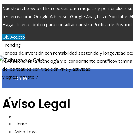
Nuestro sitio web utiliza cookies para mejorar y personalizar su
terceros como Google Adsense, Google Analytics o YouTube. Al ut
Haga clic en el botón para consultar nuestra Política de Privacid
Ok, Acepto
Trending
Fondos de inversión con rentabilidad sostenida y longevidad d
revolucionaron la tecnología y el conocimiento científico
Vitamina
de los teatros con tradición viva y actividad
viernes, agosto 7
Chile
Ciencia y tecnología
Aviso Legal
Cultura y ocio
Home
Aviso Legal