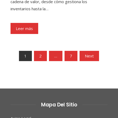
cadena de valor, desde cómo gestiona los
inventarios hasta la…
Leer más
Paginación
1
2
…
7
Next
de
entradas
Mapa Del Sitio