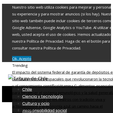
Nuestro sitio web utiliza cookies para mejorar y personali
su experiencia y para mostrar anuncios (si los hay). Nuest
sitio web también puede incluir cookies de terceros como
Google Adsense, Google Analytics o YouTube. Al utilizar el 
web, usted acepta el uso de cookies. Hemos actualizado
nuestra Política de Privacidad. Haga clic en el botón para
consultar nuestra Política de Privacidad.
Ok, Acepto
Trending
El impacto del sistema federal de garantía de depósitos e
banca
Las misiones espaciales que revolucionaron la tecno
y el conocimiento científico
Vitamina C: alimentos esenciale
Chile
para fortalecer el sistema inmunológico y la salud general
Ciencia y tecnología
importancia cultural de los teatros con tradición viva y
Cultura y ocio
actividad
Belice y la economía azul: un camino hacia el
Home
Responsabilidad social