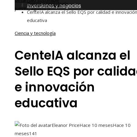
desarrollo sostenible
Ciencia y tecnología
Inversiones y negocios
jueves, agosto 6
CenteIA alcanza el Sello EQS por calidad e innovació
educativa
Ciencia y tecnología
CenteIA alcanza el
Sello EQS por calid
e innovación
educativa
Eleanor Price
Hace 10 meses
Hace 10
meses
141