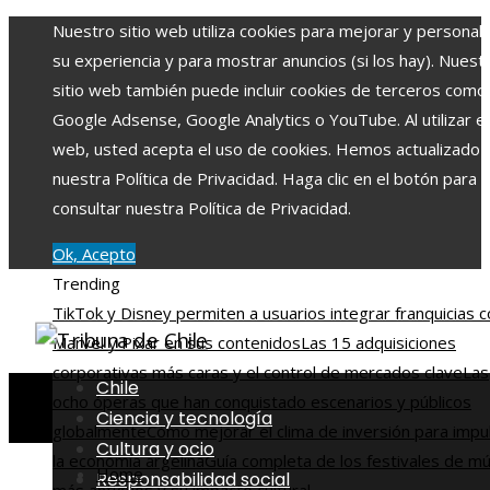
Nuestro sitio web utiliza cookies para mejorar y personali
su experiencia y para mostrar anuncios (si los hay). Nuest
sitio web también puede incluir cookies de terceros como
Google Adsense, Google Analytics o YouTube. Al utilizar el 
web, usted acepta el uso de cookies. Hemos actualizado
nuestra Política de Privacidad. Haga clic en el botón para
consultar nuestra Política de Privacidad.
Ok, Acepto
Trending
TikTok y Disney permiten a usuarios integrar franquicias 
Marvel y Pixar en sus contenidos
Las 15 adquisiciones
corporativas más caras y el control de mercados clave
Las
Chile
ocho óperas que han conquistado escenarios y públicos
Ciencia y tecnología
globalmente
Cómo mejorar el clima de inversión para impu
Cultura y ocio
la economía argelina
Guía completa de los festivales de mú
Home
Responsabilidad social