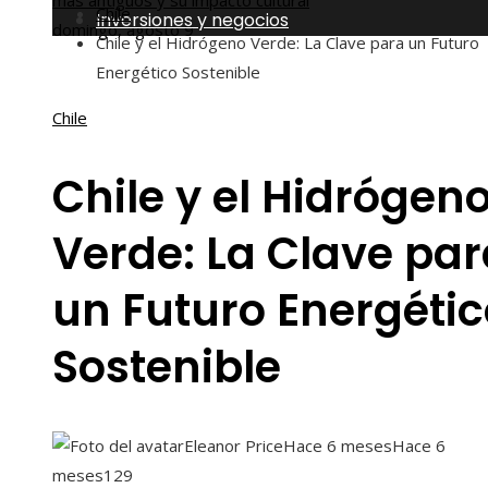
más antiguos y su impacto cultural
Chile
Inversiones y negocios
domingo, agosto 9
Chile y el Hidrógeno Verde: La Clave para un Futuro
Energético Sostenible
Chile
Chile y el Hidrógen
Verde: La Clave par
un Futuro Energétic
Sostenible
Eleanor Price
Hace 6 meses
Hace 6
meses
129