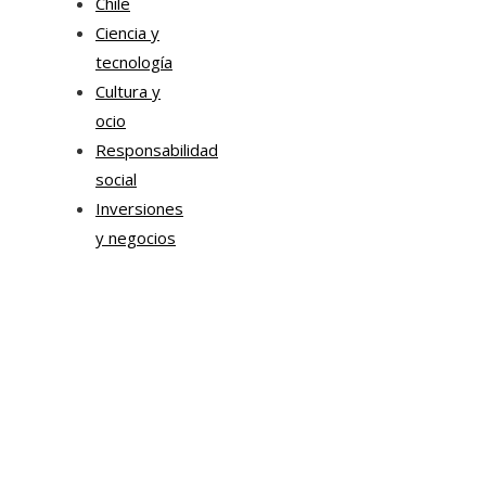
Chile
Ciencia y
tecnología
Cultura y
ocio
Responsabilidad
social
Inversiones
y negocios
Mapa Del Sitio
Aviso Legal
Quiénes somos
Contacto
Tendencias