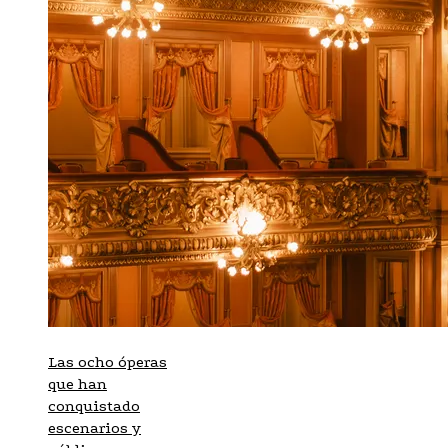
Las ocho óperas
que han
conquistado
escenarios y