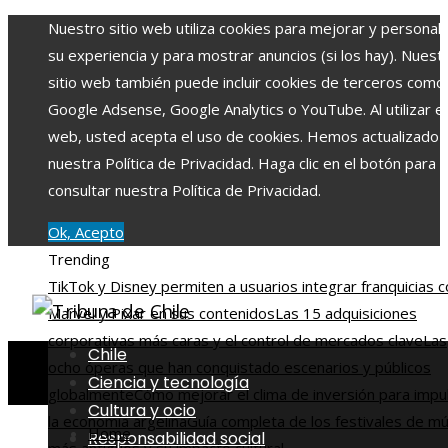
Nuestro sitio web utiliza cookies para mejorar y personali
su experiencia y para mostrar anuncios (si los hay). Nuest
sitio web también puede incluir cookies de terceros como
Google Adsense, Google Analytics o YouTube. Al utilizar el 
web, usted acepta el uso de cookies. Hemos actualizado
nuestra Política de Privacidad. Haga clic en el botón para
consultar nuestra Política de Privacidad.
Ok, Acepto
Trending
TikTok y Disney permiten a usuarios integrar franquicias 
Marvel y Pixar en sus contenidos
Las 15 adquisiciones
corporativas más caras y el control de mercados clave
Las
Chile
ocho óperas que han conquistado escenarios y públicos
Ciencia y tecnología
globalmente
Cómo mejorar el clima de inversión para impu
Cultura y ocio
la economía argelina
Guía completa de los festivales de mú
Home
Responsabilidad social