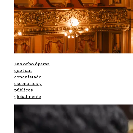
Las ocho óperas
que han
conquistado
escenarios y
públicos
globalmente