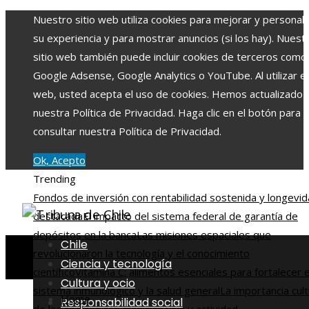
Nuestro sitio web utiliza cookies para mejorar y personali
su experiencia y para mostrar anuncios (si los hay). Nuest
sitio web también puede incluir cookies de terceros como
Google Adsense, Google Analytics o YouTube. Al utilizar el 
web, usted acepta el uso de cookies. Hemos actualizado
nuestra Política de Privacidad. Haga clic en el botón para
consultar nuestra Política de Privacidad.
Ok, Acepto
Trending
Fondos de inversión con rentabilidad sostenida y longevi
destacada
El impacto del sistema federal de garantía de
depósitos en la banca
Las misiones espaciales que
Chile
revolucionaron la tecnología y el conocimiento
Ciencia y tecnología
científico
Vitamina C: alimentos esenciales para fortalecer e
Cultura y ocio
sistema inmunológico y la salud general
La importancia cult
Home
Responsabilidad social