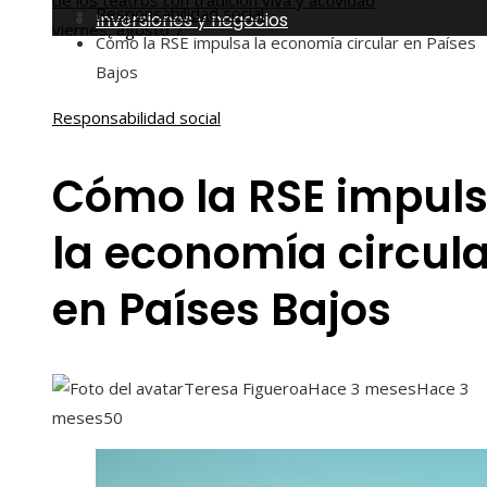
de los teatros con tradición viva y actividad
Responsabilidad social
Inversiones y negocios
viernes, agosto 7
Cómo la RSE impulsa la economía circular en Países
Bajos
Responsabilidad social
Cómo la RSE impul
la economía circula
en Países Bajos
Teresa Figueroa
Hace 3 meses
Hace 3
meses
50