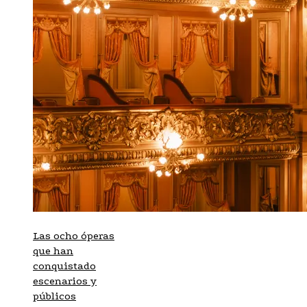
Las ocho óperas
que han
conquistado
escenarios y
públicos