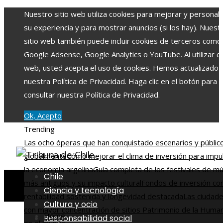
Nuestro sitio web utiliza cookies para mejorar y personali
su experiencia y para mostrar anuncios (si los hay). Nuest
sitio web también puede incluir cookies de terceros como
Google Adsense, Google Analytics o YouTube. Al utilizar el 
web, usted acepta el uso de cookies. Hemos actualizado
nuestra Política de Privacidad. Haga clic en el botón para
consultar nuestra Política de Privacidad.
Ok, Acepto
Trending
Las ocho óperas que han conquistado escenarios y públic
globalmente
Cómo mejorar el clima de inversión para impu
la economía argelina
Guía completa de los festivales de mú
Chile
más antiguos y su impacto cultural
Fondos de inversión co
Ciencia y tecnología
rentabilidad sostenida y longevidad destacada
Las ciudad
Cultura y ocio
con mayor concentración de sitios Patrimonio de la Huma
Home
Responsabilidad social