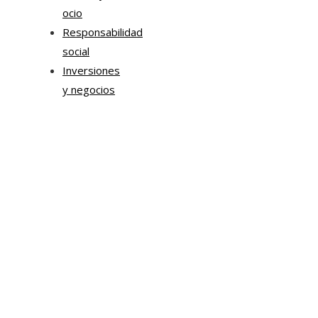
ocio
Responsabilidad
social
Inversiones
y negocios
Mapa Del Sitio
Aviso Legal
Quiénes somos
Contacto
Tendencias
Hace 1 semana
Chile impulsa innovación en sostenibilidad urbana y
movilidad corporativa