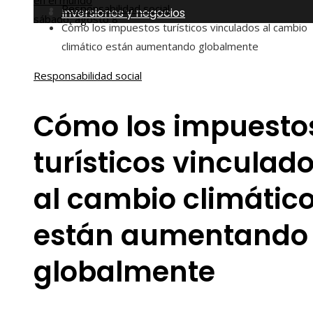
en el mundo
Responsabilidad social
Inversiones y negocios
sábado, agosto 8
Cómo los impuestos turísticos vinculados al cambio
climático están aumentando globalmente
Responsabilidad social
Cómo los impuesto
turísticos vinculad
al cambio climátic
están aumentando
globalmente