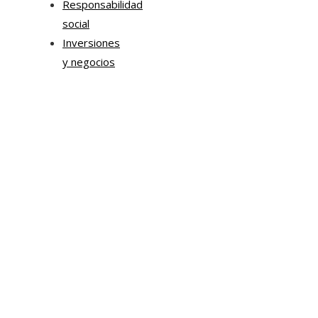
Responsabilidad
social
Inversiones
y negocios
Mapa Del Sitio
Aviso Legal
Quiénes somos
Contacto
Tendencias
Hace 6 días
Chile impulsa innovación en sostenibilidad urbana y
movilidad corporativa