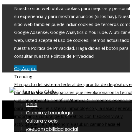
Nuestro sitio web utiliza cookies para mejorar y personali
su experiencia y para mostrar anuncios (si los hay). Nuest
sitio web también puede incluir cookies de terceros como
Google Adsense, Google Analytics o YouTube. Al utilizar el 
web, usted acepta el uso de cookies. Hemos actualizado
nuestra Política de Privacidad. Haga clic en el botón para
consultar nuestra Política de Privacidad.
Ok, Acepto
Trending
El impacto del sistema federal de garantía de depósitos e
banca
Las misiones espaciales que revolucionaron la tecno
y el conocimiento científico
Vitamina C: alimentos esenciale
Chile
para fortalecer el sistema inmunológico y la salud general
Ciencia y tecnología
importancia cultural de los teatros con tradición viva y
Cultura y ocio
actividad
Belice y la economía azul: un camino hacia el
Home
Responsabilidad social