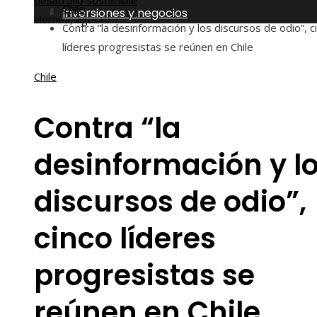
desarrollo sostenible
Chile
Inversiones y negocios
viernes, agosto 7
Contra “la desinformación y los discursos de odio”, c
líderes progresistas se reúnen en Chile
Chile
Contra “la
desinformación y l
discursos de odio”,
cinco líderes
progresistas se
reúnen en Chile