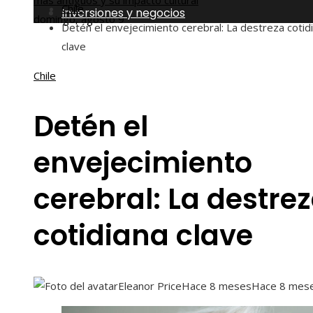
más antiguos y su impacto cultural
Chile
Inversiones y negocios
domingo, agosto 9
Detén el envejecimiento cerebral: La destreza cotid
clave
Chile
Detén el
envejecimiento
cerebral: La destre
cotidiana clave
Eleanor Price
Hace 8 meses
Hace 8 mes