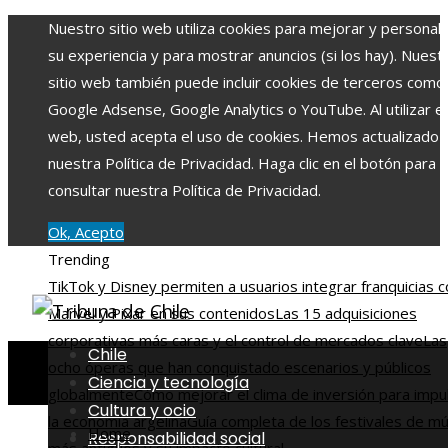
Nuestro sitio web utiliza cookies para mejorar y personali
su experiencia y para mostrar anuncios (si los hay). Nuest
sitio web también puede incluir cookies de terceros como
Google Adsense, Google Analytics o YouTube. Al utilizar el 
web, usted acepta el uso de cookies. Hemos actualizado
nuestra Política de Privacidad. Haga clic en el botón para
consultar nuestra Política de Privacidad.
Ok, Acepto
Trending
TikTok y Disney permiten a usuarios integrar franquicias 
Marvel y Pixar en sus contenidos
Las 15 adquisiciones
corporativas más caras y el control de mercados clave
Las
Chile
ocho óperas que han conquistado escenarios y públicos
Ciencia y tecnología
globalmente
Cómo mejorar el clima de inversión para impu
Cultura y ocio
la economía argelina
Guía completa de los festivales de mú
Home
Responsabilidad social