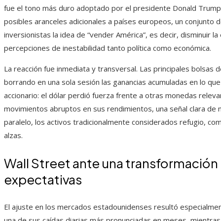
fue el tono más duro adoptado por el presidente Donald Trump
posibles aranceles adicionales a países europeos, un conjunto d
inversionistas la idea de “vender América”, es decir, disminuir 
percepciones de inestabilidad tanto política como económica.
La reacción fue inmediata y transversal. Las principales bolsas 
borrando en una sola sesión las ganancias acumuladas en lo que 
accionario: el dólar perdió fuerza frente a otras monedas relev
movimientos abruptos en sus rendimientos, una señal clara de n
paralelo, los activos tradicionalmente considerados refugio, com
alzas.
Wall Street ante una transformación 
expectativas
El ajuste en los mercados estadounidenses resultó especialment
una de sus caídas diarias más pronunciadas en meses, mientras