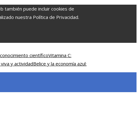
eb también puede incluir cookies de
izado nuestra Política de Privacidad.
conocimiento científico
Vitamina C:
 viva y actividad
Belice y la economía azul: