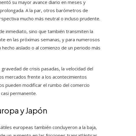
imentó su mayor avance diario en meses y
prolongada. A la par, otros barómetros de
rspectiva mucho más neutral o incluso prudente.
de inmediato, sino que también transmiten la
ante en las próximas semanas, y para numerosos
n hecho aislado o al comienzo de un periodo más
gravedad de crisis pasadas, la velocidad del
los mercados frente a los acontecimientos
rnos pueden modificar el rumbo del comercio
e casi permanente.
uropa y Japón
sátiles europeas también concluyeron a la baja,
de un aumento en las fricciones transatlánticas.