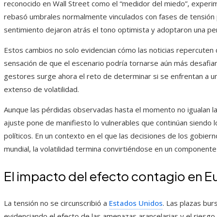
reconocido en Wall Street como el “medidor del miedo”, exper
rebasó umbrales normalmente vinculados con fases de tensión 
sentimiento dejaron atrás el tono optimista y adoptaron una pe
Estos cambios no solo evidencian cómo las noticias repercuten 
sensación de que el escenario podría tornarse aún más desafi
gestores surge ahora el reto de determinar si se enfrentan a u
extenso de volatilidad.
Aunque las pérdidas observadas hasta el momento no igualan la 
ajuste pone de manifiesto lo vulnerables que continúan siendo 
políticos. En un contexto en el que las decisiones de los gobie
mundial, la volatilidad termina convirtiéndose en un component
El impacto del efecto contagio en E
La tensión no se circunscribió a
Estados Unidos
. Las plazas bur
evidenciando el efecto de las amenazas arancelarias y el riesgo 