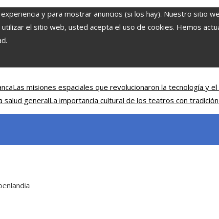
 experiencia y para mostrar anuncios (si los hay). Nuestro sitio w
ilizar el sitio web, usted acepta el uso de cookies. Hemos actual
ad.
anca
Las misiones espaciales que revolucionaron la tecnología y el 
a salud general
La importancia cultural de los teatros con tradición
oenlandia