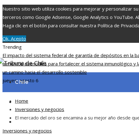
Nuestro sitio web utiliza cookies para mejorar y personalizar su
terceros como Google Adsense, Google Analytics o YouTube. Al ut
Haga clic en el botón para consultar nuestra Política de Privacid
Ok, Acepto
Trending
El impacto del sistema federal de garantía de depósitos en la b
alimentos esenciales para fortalecer el sistema inmunológico y l
un camino hacia el desarrollo sostenible
jueves, agosto 6
Chile
Home
Ciencia y tecnología
Inversiones y negocios
El mercado del oro se encamina a su mejor año desde que
Cultura y ocio
Inversiones y negocios