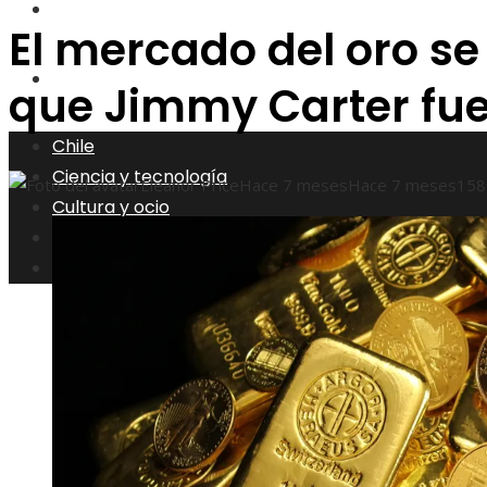
Responsabilidad social
El mercado del oro s
Inversiones y negocios
que Jimmy Carter fue
Chile
Ciencia y tecnología
Eleanor Price
Hace 7 meses
Hace 7 meses
158
Cultura y ocio
Responsabilidad social
Inversiones y negocios