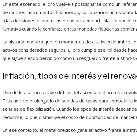
En este escenario, el oro vuelve a posicionarse como un referent
de muchos instrumentos financieros, su cotización no está atada
a las decisiones económicas de un país en particular, lo que lo 
llamativa cuando la confianza en las monedas fiduciarias comien
La historia muestra que, en momentos de alta incertidumbre, l
activos considerados seguros. El oro cumple ese rol desde hac
que sigue siendo percibido como un resguardo frente a shocks e
Inflación, tipos de interés y el ren
Uno de los factores clave detrás del ascenso del oro es la evolu
Tras un ciclo prolongado de subidas de tasas para combatir la i
señales de flexibilización. Cuando los tipos de interés desciend
reducirse, lo que disminuye el costo de oportunidad de mantene
En ese contexto, el metal precioso gana atractivo frente a instr