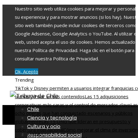
Nuestro sitio web utiliza cookies para mejorar y personali
su experiencia y para mostrar anuncios (si los hay). Nuest
sitio web también puede incluir cookies de terceros como
Google Adsense, Google Analytics o YouTube. Al utilizar el 
web, usted acepta el uso de cookies. Hemos actualizado
nuestra Política de Privacidad. Haga clic en el botón para
consultar nuestra Política de Privacidad.
Ok, Acepto
Trending
TikTok y Disney permiten a usuarios integrar franquicias 
Marvel y Pixar en sus contenidos
Las 15 adquisiciones
corporativas más caras y el control de mercados clave
Las
Chile
ocho óperas que han conquistado escenarios y públicos
Ciencia y tecnología
globalmente
Las 15 ONG que lideran en presupuesto y
Cultura y ocio
cobertura internacional
Cómo mejorar el clima de inversión
Home
Responsabilidad social