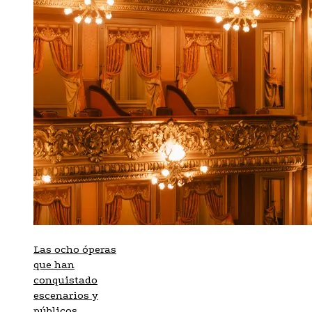
Las ocho óperas
que han
conquistado
escenarios y
públicos