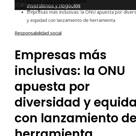
para impulsar la economía argelina
Responsabilidad social
Inversiones y negocios
domingo, agosto 9
Empresas más inclusivas: la ONU apuesta por diver
y equidad con lanzamiento de herramienta
Responsabilidad social
Empresas más
inclusivas: la ONU
apuesta por
diversidad y equid
con lanzamiento d
herramienta