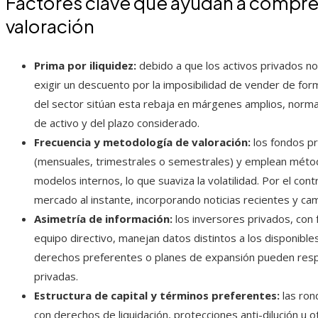
Factores clave que ayudan a compren
valoración
Prima por iliquidez:
debido a que los activos privados no 
exigir un descuento por la imposibilidad de vender de fo
del sector sitúan esta rebaja en márgenes amplios, nor
de activo y del plazo considerado.
Frecuencia y metodología de valoración:
los fondos pr
(mensuales, trimestrales o semestrales) y emplean méto
modelos internos, lo que suaviza la volatilidad. Por el cont
mercado al instante, incorporando noticias recientes y cam
Asimetría de información:
los inversores privados, con f
equipo directivo, manejan datos distintos a los disponibles
derechos preferentes o planes de expansión pueden resp
privadas.
Estructura de capital y términos preferentes:
las ron
con derechos de liquidación, protecciones anti-dilución u o