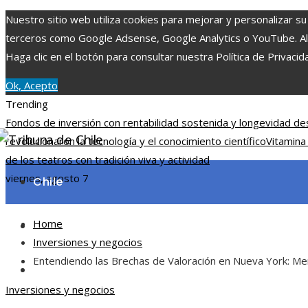
Nuestro sitio web utiliza cookies para mejorar y personalizar su
terceros como Google Adsense, Google Analytics o YouTube. Al ut
Haga clic en el botón para consultar nuestra Política de Privacid
Ok, Acepto
Trending
Fondos de inversión con rentabilidad sostenida y longevidad d
revolucionaron la tecnología y el conocimiento científico
Vitamina
de los teatros con tradición viva y actividad
viernes, agosto 7
Chile
Home
Ciencia y tecnología
Inversiones y negocios
Entendiendo las Brechas de Valoración en Nueva York: Me
Cultura y ocio
Inversiones y negocios