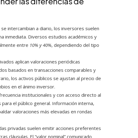
der las diferencias de
se intercambian a diario, los inversores suelen
rma inmediata. Diversos estudios académicos y
malmente entre
10% y 40%
, dependiendo del tipo
ivados aplican valoraciones periódicas
dos basados en transacciones comparables y
rario, los activos públicos se ajustan al precio de
bios en el ánimo inversor.
recuencia institucionales y con acceso directo al
 para el público general. Información interna,
aldar valoraciones más elevadas en rondas
das privadas suelen emitir acciones preferentes
tras cláusulas. El “valor nominal” comunicado