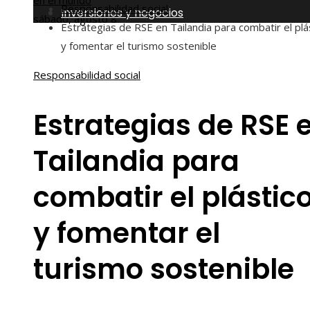
en el mundo
Responsabilidad social
Inversiones y negocios
sábado, agosto 8
Estrategias de RSE en Tailandia para combatir el plá
y fomentar el turismo sostenible
Responsabilidad social
Estrategias de RSE 
Tailandia para
combatir el plástic
y fomentar el
turismo sostenible