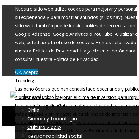
Nuestro sitio web utiliza cookies para mejorar y personali
su experiencia y para mostrar anuncios (si los hay). Nuest
sitio web también puede incluir cookies de terceros como
Google Adsense, Google Analytics o YouTube. Al utilizar el 
web, usted acepta el uso de cookies. Hemos actualizado
nuestra Política de Privacidad. Haga clic en el botón para
consultar nuestra Política de Privacidad.
Ok, Acepto
Trending
Las ocho óperas que han conquistado escenarios y públic
globalmente
Cómo mejorar el clima de inversión para impu
la economía argelina
Guía completa de los festivales de mú
Chile
más antiguos y su impacto cultural
Fondos de inversión co
Ciencia y tecnología
rentabilidad sostenida y longevidad destacada
Las ciudad
Cultura y ocio
con mayor concentración de sitios Patrimonio de la Huma
Home
Responsabilidad social