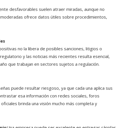
nte desfavorables suelen atraer miradas, aunque no
s moderadas ofrece datos útiles sobre procedimientos,
les
itivas no la libera de posibles sanciones, litigios o
regulatorio y las noticias más recientes resulta esencial,
ño que trabajan en sectores sujetos a regulación.
ñas puede resultar riesgoso, ya que cada una aplica sus
ontrastar esa información con redes sociales, foros
 oficiales brinda una visión mucho más completa y
opio
Una empresa puede ser excelente en entregas rápidas