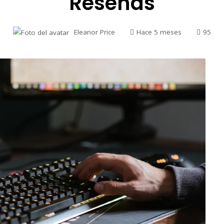
Reseñas
Eleanor Price
Hace 5 meses
95