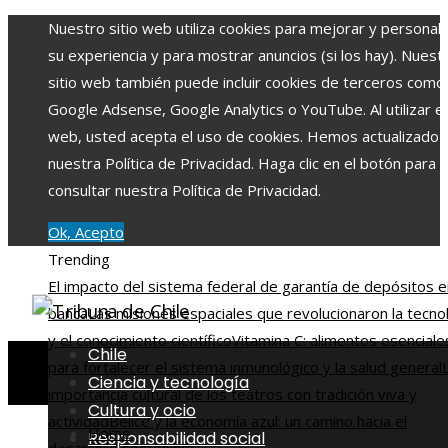
Nuestro sitio web utiliza cookies para mejorar y personali
su experiencia y para mostrar anuncios (si los hay). Nuest
sitio web también puede incluir cookies de terceros como
Google Adsense, Google Analytics o YouTube. Al utilizar el 
web, usted acepta el uso de cookies. Hemos actualizado
nuestra Política de Privacidad. Haga clic en el botón para
consultar nuestra Política de Privacidad.
Ok, Acepto
Trending
El impacto del sistema federal de garantía de depósitos e
banca
Las misiones espaciales que revolucionaron la tecno
y el conocimiento científico
Vitamina C: alimentos esenciale
Chile
para fortalecer el sistema inmunológico y la salud general
Ciencia y tecnología
importancia cultural de los teatros con tradición viva y
Cultura y ocio
actividad
Belice y la economía azul: un camino hacia el
Home
Responsabilidad social