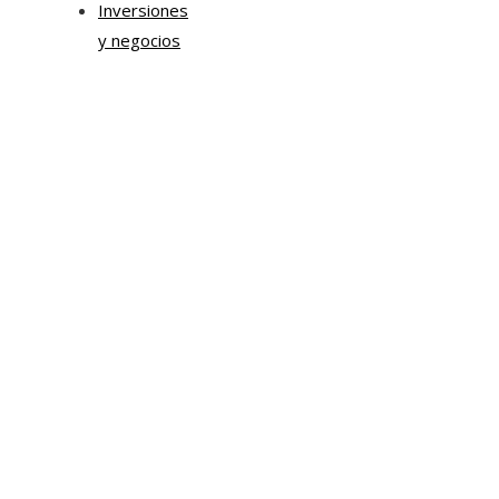
Inversiones
y negocios
Mapa Del Sitio
Aviso Legal
Quiénes somos
Contacto
Tendencias
Hace 6 días
Chile impulsa innovación en sostenibilidad urbana y
movilidad corporativa
Categorías