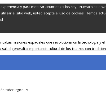
 experiencia y para mostrar anuncios (si los hay). Nuestro sitio w
ilizar el sitio web, usted acepta el uso de cookies. Hemos actual
ad.
anca
Las misiones espaciales que revolucionaron la tecnología y el 
a salud general
La importancia cultural de los teatros con tradición
ón siderúrgica · 5