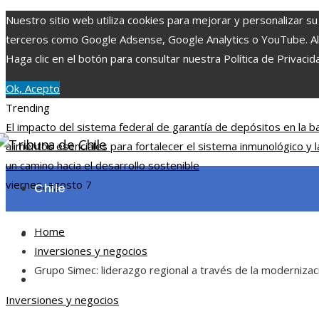
Nuestro sitio web utiliza cookies para mejorar y personalizar su
terceros como Google Adsense, Google Analytics o YouTube. Al ut
Haga clic en el botón para consultar nuestra Política de Privacid
Ok, Acepto
Trending
El impacto del sistema federal de garantía de depósitos en la b
alimentos esenciales para fortalecer el sistema inmunológico y l
un camino hacia el desarrollo sostenible
viernes, agosto 7
Chile
Home
Ciencia y tecnología
Inversiones y negocios
Grupo Simec: liderazgo regional a través de la modernizaci
Cultura y ocio
Inversiones y negocios