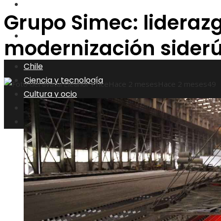
Responsabilidad social
Grupo Simec: liderazg
Inversiones y negocios
modernización siderú
Chile
Ciencia y tecnología
Eleanor Price
Hace 2 meses
Hace 2 meses
49
Cultura y ocio
Responsabilidad social
Inversiones y negocios