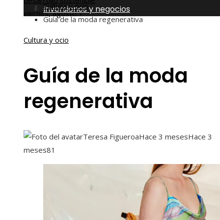
desarrollo sostenible
Cultura y ocio
Inversiones y negocios
viernes, agosto 7
Guía de la moda regenerativa
Cultura y ocio
Guía de la moda
regenerativa
Teresa Figueroa
Hace 3 meses
Hace 3
meses
81