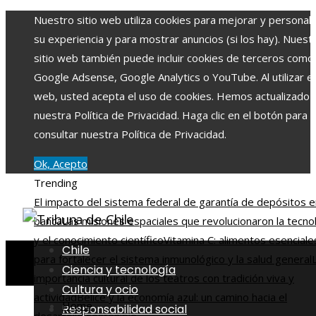
Nuestro sitio web utiliza cookies para mejorar y personali
su experiencia y para mostrar anuncios (si los hay). Nuest
sitio web también puede incluir cookies de terceros como
Google Adsense, Google Analytics o YouTube. Al utilizar el 
web, usted acepta el uso de cookies. Hemos actualizado
nuestra Política de Privacidad. Haga clic en el botón para
consultar nuestra Política de Privacidad.
Ok, Acepto
Trending
El impacto del sistema federal de garantía de depósitos e
banca
Las misiones espaciales que revolucionaron la tecno
y el conocimiento científico
Vitamina C: alimentos esenciale
Chile
para fortalecer el sistema inmunológico y la salud general
Ciencia y tecnología
importancia cultural de los teatros con tradición viva y
Cultura y ocio
actividad
Belice y la economía azul: un camino hacia el
Home
Responsabilidad social