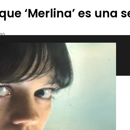
ue ‘Merlina’ es una s
30