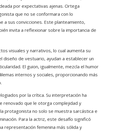
ldeada por expectativas ajenas. Ortega
gonista que no se conformara con lo
me a sus convicciones. Este planteamiento,
bién invita a reflexionar sobre la importancia de
ctos visuales y narrativos, lo cual aumenta su
l diseño de vestuario, ayudan a establecer un
icularidad. El guion, igualmente, mezcla el humor
dilemas internos y sociales, proporcionando más
.
giados por la crítica. Su interpretación ha
que renovado que le otorga complejidad y
la protagonista no solo se muestra sarcástica e
nación. Para la actriz, este desafío significó
una representación femenina más sólida y