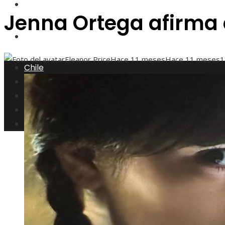
Responsabilidad social
Jenna Ortega afirma q
Inversiones y negocios
Eleanor Price
Hace 11 meses
Hace 11 meses
1
Chile
Ciencia y tecnología
Cultura y ocio
Responsabilidad social
Inversiones y negocios