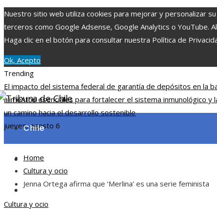
Nuestro sitio web utiliza cookies para mejorar y personalizar su
terceros como Google Adsense, Google Analytics o YouTube. Al ut
Haga clic en el botón para consultar nuestra Política de Privacid
Ok, Acepto
Trending
El impacto del sistema federal de garantía de depósitos en la b
alimentos esenciales para fortalecer el sistema inmunológico y l
un camino hacia el desarrollo sostenible
jueves, agosto 6
Chile
Home
Ciencia y tecnología
Cultura y ocio
Jenna Ortega afirma que ‘Merlina’ es una serie feminista
Cultura y ocio
Cultura y ocio