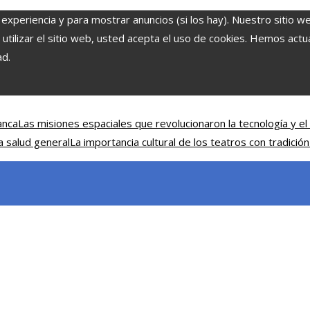
 experiencia y para mostrar anuncios (si los hay). Nuestro sitio w
ilizar el sitio web, usted acepta el uso de cookies. Hemos actual
ad.
anca
Las misiones espaciales que revolucionaron la tecnología y el 
a salud general
La importancia cultural de los teatros con tradición