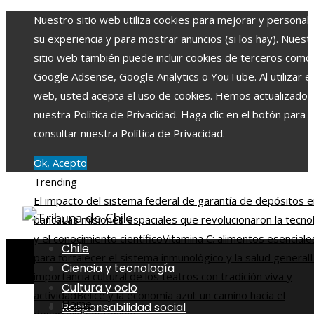
Nuestro sitio web utiliza cookies para mejorar y personali
su experiencia y para mostrar anuncios (si los hay). Nuest
sitio web también puede incluir cookies de terceros como
Google Adsense, Google Analytics o YouTube. Al utilizar el 
web, usted acepta el uso de cookies. Hemos actualizado
nuestra Política de Privacidad. Haga clic en el botón para
consultar nuestra Política de Privacidad.
Ok, Acepto
Trending
El impacto del sistema federal de garantía de depósitos e
banca
Las misiones espaciales que revolucionaron la tecno
y el conocimiento científico
Vitamina C: alimentos esenciale
Chile
para fortalecer el sistema inmunológico y la salud general
Ciencia y tecnología
importancia cultural de los teatros con tradición viva y
Cultura y ocio
actividad
Belice y la economía azul: un camino hacia el
Home
Responsabilidad social