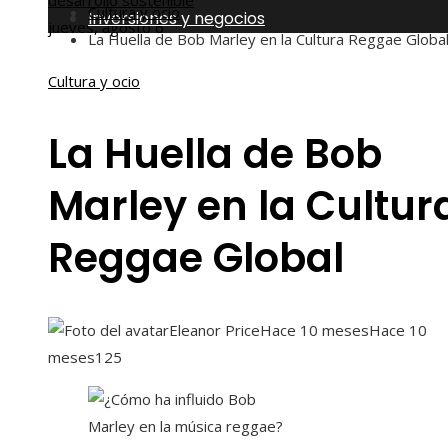
desarrollo sostenible
Cultura y ocio
Inversiones y negocios
jueves, agosto 6
La Huella de Bob Marley en la Cultura Reggae Globa
Cultura y ocio
La Huella de Bob
Marley en la Cultur
Reggae Global
Eleanor Price
Hace 10 meses
Hace 10
meses
125