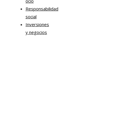
ocio
Responsabilidad
social
Inversiones
y negocios
Mapa Del Sitio
Aviso Legal
Quiénes somos
Contacto
Tendencias
Hace 5 días
Chile impulsa innovación en sostenibilidad urbana y
movilidad corporativa