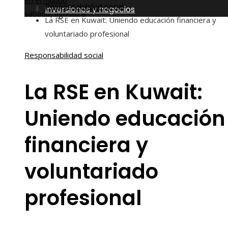
en el mundo
Responsabilidad social
Inversiones y negocios
sábado, agosto 8
La RSE en Kuwait: Uniendo educación financiera y
voluntariado profesional
Responsabilidad social
La RSE en Kuwait:
Uniendo educación
financiera y
voluntariado
profesional