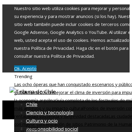
Nuestro sitio web utiliza cookies para mejorar y personali
su experiencia y para mostrar anuncios (si los hay). Nuest
sitio web también puede incluir cookies de terceros como
Google Adsense, Google Analytics o YouTube. Al utilizar el 
web, usted acepta el uso de cookies. Hemos actualizado
nuestra Política de Privacidad. Haga clic en el botón para
consultar nuestra Política de Privacidad.
Ok, Acepto
Trending
Las ocho óperas que han conquistado escenarios y públic
globalmente
Cómo mejorar el clima de inversión para impu
la economía argelina
Guía completa de los festivales de mú
Chile
más antiguos y su impacto cultural
Fondos de inversión co
Ciencia y tecnología
rentabilidad sostenida y longevidad destacada
Las ciudad
Cultura y ocio
con mayor concentración de sitios Patrimonio de la Huma
Home
Responsabilidad social