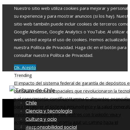
Nuestro sitio web utiliza cookies para mejorar y personali
su experiencia y para mostrar anuncios (si los hay). Nuest
sitio web también puede incluir cookies de terceros como
Google Adsense, Google Analytics o YouTube. Al utilizar el 
web, usted acepta el uso de cookies. Hemos actualizado
nuestra Política de Privacidad. Haga clic en el botón para
consultar nuestra Política de Privacidad.
Ok, Acepto
Trending
El impacto del sistema federal de garantía de depósitos e
banca
Las misiones espaciales que revolucionaron la tecno
y el conocimiento científico
Vitamina C: alimentos esenciale
Chile
para fortalecer el sistema inmunológico y la salud general
Ciencia y tecnología
importancia cultural de los teatros con tradición viva y
Cultura y ocio
actividad
Belice y la economía azul: un camino hacia el
Home
Responsabilidad social