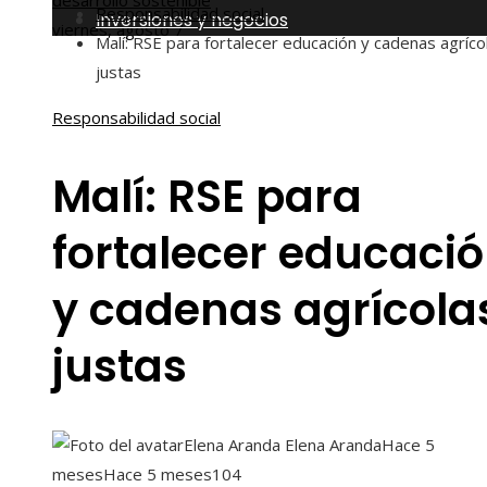
desarrollo sostenible
Responsabilidad social
Inversiones y negocios
viernes, agosto 7
Malí: RSE para fortalecer educación y cadenas agríco
justas
Responsabilidad social
Malí: RSE para
fortalecer educaci
y cadenas agrícola
justas
Elena Aranda Elena Aranda
Hace 5
meses
Hace 5 meses
104