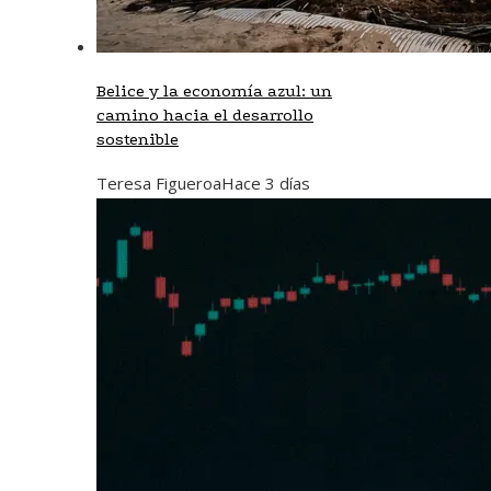
Belice y la economía azul: un
camino hacia el desarrollo
sostenible
Teresa Figueroa
Hace 3 días