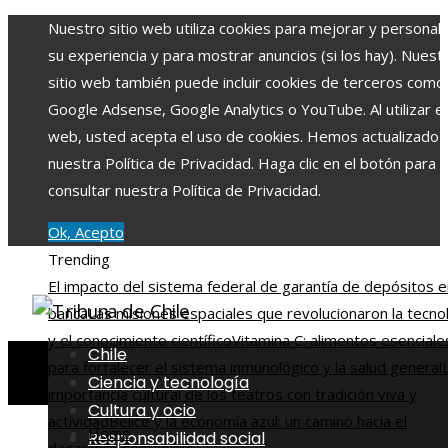
Nuestro sitio web utiliza cookies para mejorar y personali
su experiencia y para mostrar anuncios (si los hay). Nuest
sitio web también puede incluir cookies de terceros como
Google Adsense, Google Analytics o YouTube. Al utilizar el 
web, usted acepta el uso de cookies. Hemos actualizado
nuestra Política de Privacidad. Haga clic en el botón para
consultar nuestra Política de Privacidad.
Ok, Acepto
Trending
El impacto del sistema federal de garantía de depósitos e
banca
Las misiones espaciales que revolucionaron la tecno
y el conocimiento científico
Vitamina C: alimentos esenciale
Chile
para fortalecer el sistema inmunológico y la salud general
Ciencia y tecnología
importancia cultural de los teatros con tradición viva y
Cultura y ocio
actividad
Belice y la economía azul: un camino hacia el
Home
Responsabilidad social