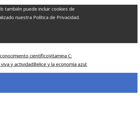
eb también puede incluir cookies de
izado nuestra Política de Privacidad.
conocimiento científico
Vitamina C:
 viva y actividad
Belice y la economía azul: