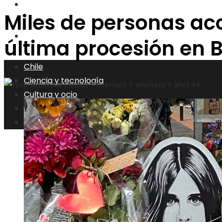
Responsabilidad social
Miles de personas a
Inversiones y negocios
última procesión en
Chile
Ciencia y tecnología
Eleanor Price
Hace 1 año
Hace 1 año
144
Cultura y ocio
Responsabilidad social
Inversiones y negocios