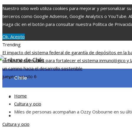
Nuestro sitio web utiliza cookies para mejorar y personalizar su
terceros como Google Adsense, Google Analytics o YouTube. Al ut
Haga clic en el botón para consultar nuestra Política de Privacid
Ok, Acepto
Trending
El impacto del sistema federal de garantía de depósitos en la b
alimentos esenciales para fortalecer el sistema inmunológico y l
un camino hacia el desarrollo sostenible
jueves, agosto 6
Chile
Home
Ciencia y tecnología
Cultura y ocio
Miles de personas acompañan a Ozzy Osbourne en su últ
Cultura y ocio
Cultura y ocio