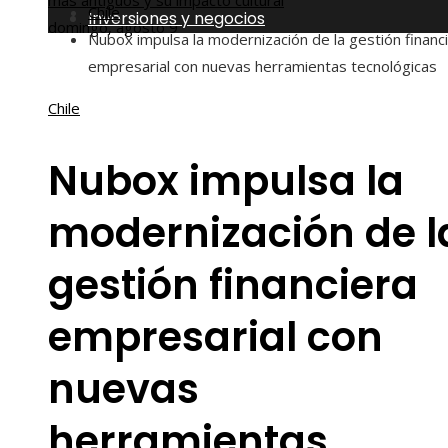
más antiguos y su impacto cultural
Chile
Inversiones y negocios
domingo, agosto 9
Nubox impulsa la modernización de la gestión financ
empresarial con nuevas herramientas tecnológicas
Chile
Nubox impulsa la
modernización de l
gestión financiera
empresarial con
nuevas
herramientas