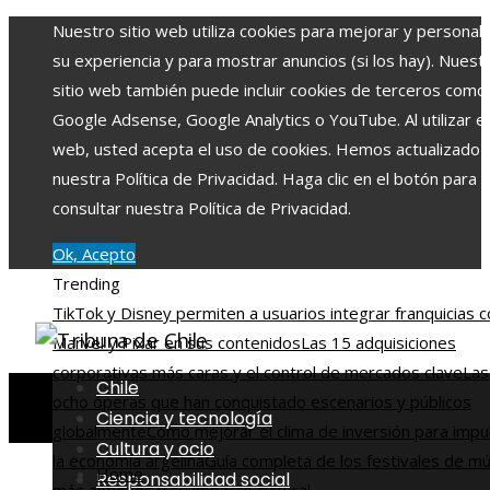
Nuestro sitio web utiliza cookies para mejorar y personali
su experiencia y para mostrar anuncios (si los hay). Nuest
sitio web también puede incluir cookies de terceros como
Google Adsense, Google Analytics o YouTube. Al utilizar el 
web, usted acepta el uso de cookies. Hemos actualizado
nuestra Política de Privacidad. Haga clic en el botón para
consultar nuestra Política de Privacidad.
Ok, Acepto
Trending
TikTok y Disney permiten a usuarios integrar franquicias 
Marvel y Pixar en sus contenidos
Las 15 adquisiciones
corporativas más caras y el control de mercados clave
Las
Chile
ocho óperas que han conquistado escenarios y públicos
Ciencia y tecnología
globalmente
Cómo mejorar el clima de inversión para impu
Cultura y ocio
la economía argelina
Guía completa de los festivales de mú
Home
Responsabilidad social