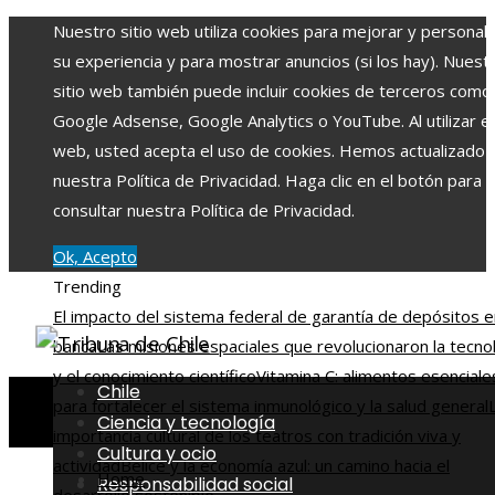
Nuestro sitio web utiliza cookies para mejorar y personali
su experiencia y para mostrar anuncios (si los hay). Nuest
sitio web también puede incluir cookies de terceros como
Google Adsense, Google Analytics o YouTube. Al utilizar el 
web, usted acepta el uso de cookies. Hemos actualizado
nuestra Política de Privacidad. Haga clic en el botón para
consultar nuestra Política de Privacidad.
Ok, Acepto
Trending
El impacto del sistema federal de garantía de depósitos e
banca
Las misiones espaciales que revolucionaron la tecno
y el conocimiento científico
Vitamina C: alimentos esenciale
Chile
para fortalecer el sistema inmunológico y la salud general
Ciencia y tecnología
importancia cultural de los teatros con tradición viva y
Cultura y ocio
actividad
Belice y la economía azul: un camino hacia el
Home
Responsabilidad social