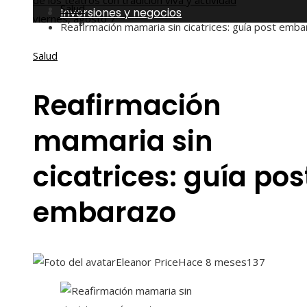
de los teatros con tradición viva y actividad
Salud
Inversiones y negocios
viernes, agosto 7
Reafirmación mamaria sin cicatrices: guía post emb
Salud
Reafirmación
mamaria sin
cicatrices: guía pos
embarazo
Eleanor Price
Hace 8 meses
137