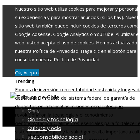
Nuestro sitio web utiliza cookies para mejorar y personali
su experiencia y para mostrar anuncios (si los hay). Nuest
sitio web también puede incluir cookies de terceros como
Google Adsense, Google Analytics o YouTube. Al utilizar el 
web, usted acepta el uso de cookies. Hemos actualizado
nuestra Política de Privacidad. Haga clic en el botón para
consultar nuestra Política de Privacidad.
Ok, Acepto
Trending
Fondos de inversión con rentabilidad sostenida y longevi
destacada
El impacto del sistema federal de garantía de
depósitos en la banca
Las misiones espaciales que
Chile
revolucionaron la tecnología y el conocimiento
Ciencia y tecnología
científico
Vitamina C: alimentos esenciales para fortalecer e
Cultura y ocio
sistema inmunológico y la salud general
La importancia cult
Home
Responsabilidad social