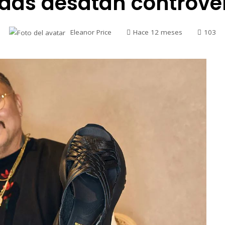
das desatan controve
Eleanor Price
Hace 12 meses
103