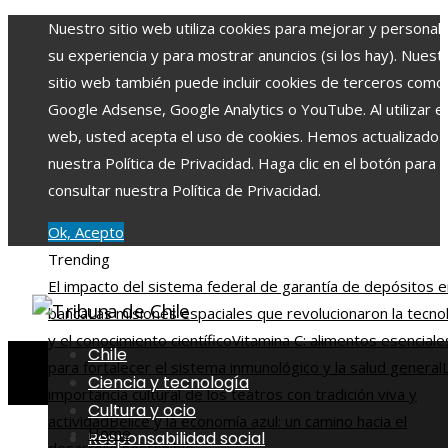
Nuestro sitio web utiliza cookies para mejorar y personali
su experiencia y para mostrar anuncios (si los hay). Nuest
sitio web también puede incluir cookies de terceros como
Google Adsense, Google Analytics o YouTube. Al utilizar el 
web, usted acepta el uso de cookies. Hemos actualizado
nuestra Política de Privacidad. Haga clic en el botón para
consultar nuestra Política de Privacidad.
Ok, Acepto
Trending
El impacto del sistema federal de garantía de depósitos e
banca
Las misiones espaciales que revolucionaron la tecno
y el conocimiento científico
Vitamina C: alimentos esenciale
Chile
para fortalecer el sistema inmunológico y la salud general
Ciencia y tecnología
importancia cultural de los teatros con tradición viva y
Cultura y ocio
actividad
Belice y la economía azul: un camino hacia el
Home
Responsabilidad social