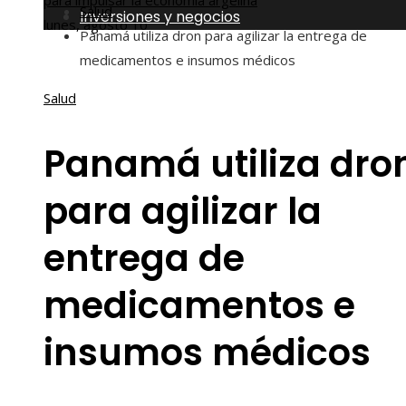
para impulsar la economía argelina
Salud
Inversiones y negocios
lunes, agosto 10
Panamá utiliza dron para agilizar la entrega de
medicamentos e insumos médicos
Salud
Panamá utiliza dro
para agilizar la
entrega de
medicamentos e
insumos médicos