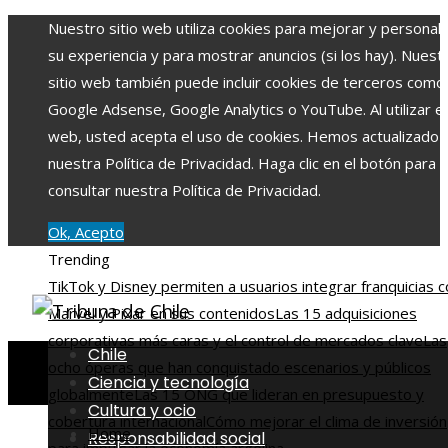
Nuestro sitio web utiliza cookies para mejorar y personali
su experiencia y para mostrar anuncios (si los hay). Nuest
sitio web también puede incluir cookies de terceros como
Google Adsense, Google Analytics o YouTube. Al utilizar el 
web, usted acepta el uso de cookies. Hemos actualizado
nuestra Política de Privacidad. Haga clic en el botón para
consultar nuestra Política de Privacidad.
Ok, Acepto
Trending
TikTok y Disney permiten a usuarios integrar franquicias 
Marvel y Pixar en sus contenidos
Las 15 adquisiciones
corporativas más caras y el control de mercados clave
Las
Chile
ocho óperas que han conquistado escenarios y públicos
Ciencia y tecnología
globalmente
Las 15 ONG que lideran en presupuesto y
Cultura y ocio
cobertura internacional
Cómo mejorar el clima de inversión
Home
Responsabilidad social