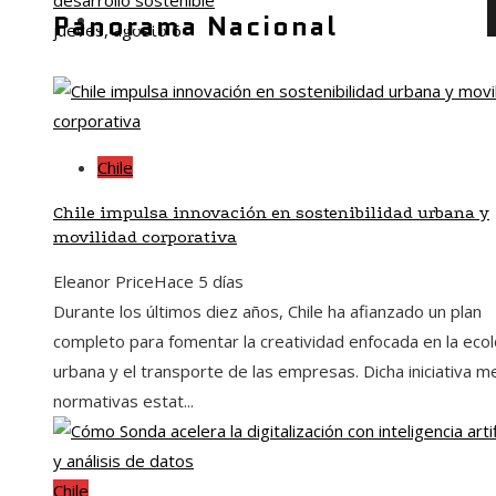
desarrollo sostenible
Panorama Nacional
Inversiones y negocios
jueves, agosto 6
Chile
Chile impulsa innovación en sostenibilidad urbana y
movilidad corporativa
Eleanor Price
Hace 5 días
Durante los últimos diez años, Chile ha afianzado un plan
completo para fomentar la creatividad enfocada en la ecol
urbana y el transporte de las empresas. Dicha iniciativa m
normativas estat...
Chile