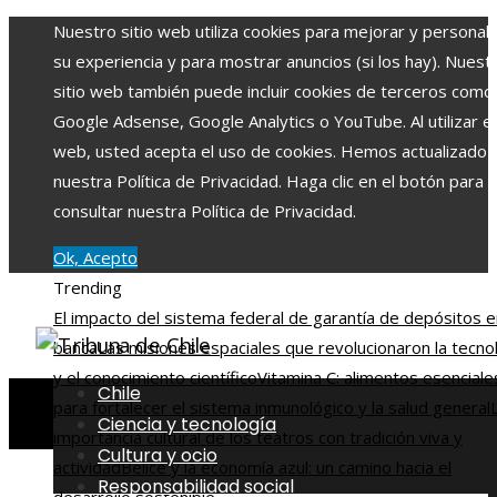
Nuestro sitio web utiliza cookies para mejorar y personali
su experiencia y para mostrar anuncios (si los hay). Nuest
sitio web también puede incluir cookies de terceros como
Google Adsense, Google Analytics o YouTube. Al utilizar el 
web, usted acepta el uso de cookies. Hemos actualizado
nuestra Política de Privacidad. Haga clic en el botón para
consultar nuestra Política de Privacidad.
Ok, Acepto
Trending
El impacto del sistema federal de garantía de depósitos e
banca
Las misiones espaciales que revolucionaron la tecno
y el conocimiento científico
Vitamina C: alimentos esenciale
Chile
para fortalecer el sistema inmunológico y la salud general
Ciencia y tecnología
importancia cultural de los teatros con tradición viva y
Cultura y ocio
actividad
Belice y la economía azul: un camino hacia el
Responsabilidad social