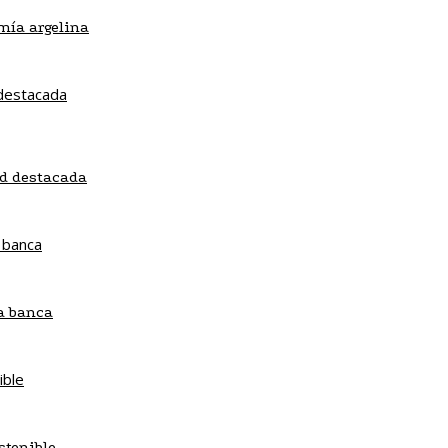
mía argelina
ad destacada
la banca
stenible