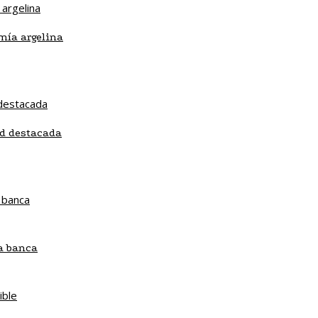
mía argelina
ad destacada
la banca