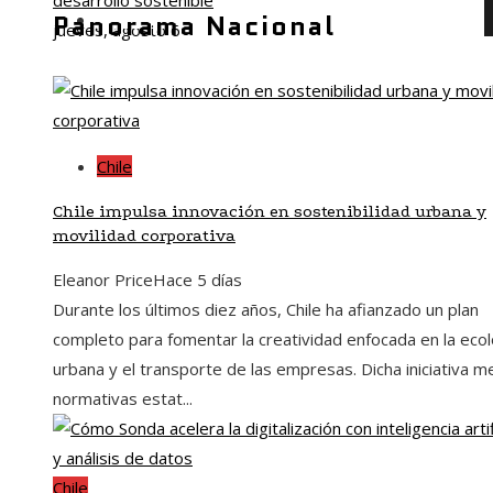
desarrollo sostenible
Panorama Nacional
Inversiones y negocios
jueves, agosto 6
Chile
Chile impulsa innovación en sostenibilidad urbana y
movilidad corporativa
Eleanor Price
Hace 5 días
Durante los últimos diez años, Chile ha afianzado un plan
completo para fomentar la creatividad enfocada en la ecol
urbana y el transporte de las empresas. Dicha iniciativa m
normativas estat...
Chile