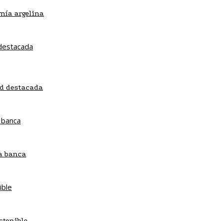
mía argelina
ad destacada
la banca
stenible