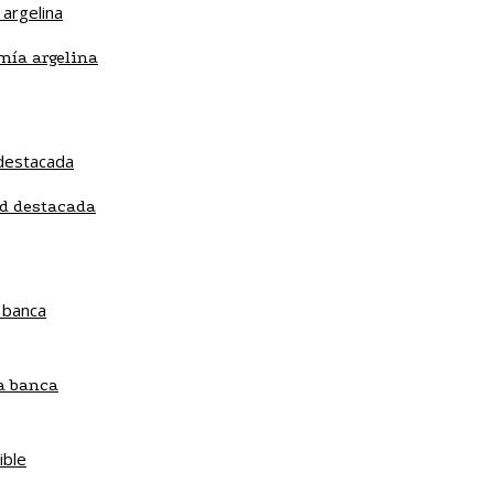
mía argelina
ad destacada
la banca