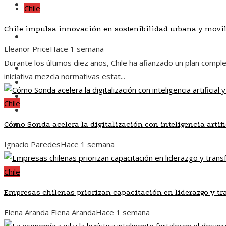
Responsabilidad social
Chile
Chile impulsa innovación en sostenibilidad urbana y movi
Inversiones y negocios
Eleanor Price
Hace 1 semana
Durante los últimos diez años, Chile ha afianzado un plan compl
Chile
iniciativa mezcla normativas estat...
Ciencia y tecnología
Cultura y ocio
Chile
Responsabilidad social
Inversiones y negocios
Cómo Sonda acelera la digitalización con inteligencia artifi
Ignacio Paredes
Hace 1 semana
Chile
Empresas chilenas priorizan capacitación en liderazgo y tr
Elena Aranda Elena Aranda
Hace 1 semana