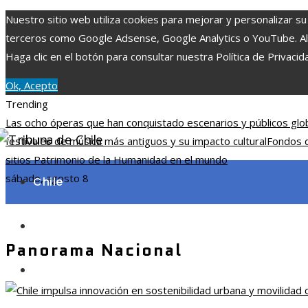
Nuestro sitio web utiliza cookies para mejorar y personalizar su
terceros como Google Adsense, Google Analytics o YouTube. Al ut
Haga clic en el botón para consultar nuestra Política de Privacid
Ok, Acepto
Trending
Las ocho óperas que han conquistado escenarios y públicos gl
festivales de música más antiguos y su impacto cultural
Fondos d
sitios Patrimonio de la Humanidad en el mundo
sábado, agosto 8
Chile
Ciencia y tecnología
Panorama Nacional
Cultura y ocio