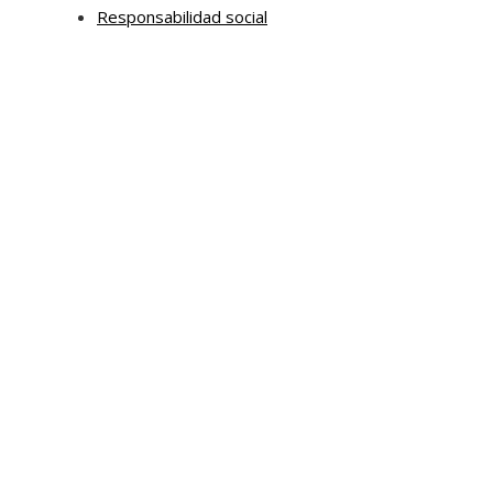
Responsabilidad social
Mapa Del Sitio
Aviso Legal
Quiénes somos
Contacto
Tendencias
Hace 7 días
Chile impulsa innovación en sostenibilidad urbana y
movilidad corporativa
Categorías