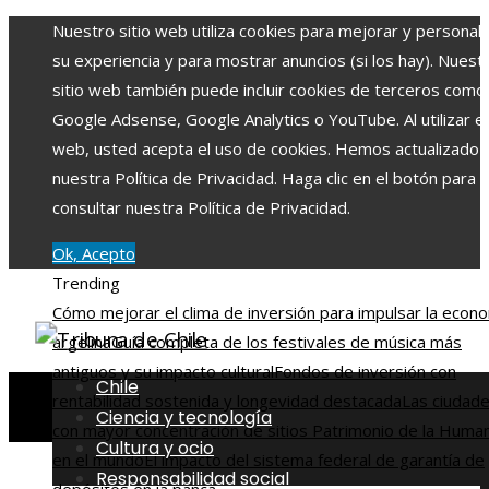
Nuestro sitio web utiliza cookies para mejorar y personali
su experiencia y para mostrar anuncios (si los hay). Nuest
sitio web también puede incluir cookies de terceros como
Google Adsense, Google Analytics o YouTube. Al utilizar el 
web, usted acepta el uso de cookies. Hemos actualizado
nuestra Política de Privacidad. Haga clic en el botón para
consultar nuestra Política de Privacidad.
Ok, Acepto
Trending
Cómo mejorar el clima de inversión para impulsar la econ
argelina
Guía completa de los festivales de música más
antiguos y su impacto cultural
Fondos de inversión con
Chile
rentabilidad sostenida y longevidad destacada
Las ciudad
Ciencia y tecnología
con mayor concentración de sitios Patrimonio de la Huma
Cultura y ocio
en el mundo
El impacto del sistema federal de garantía de
Responsabilidad social