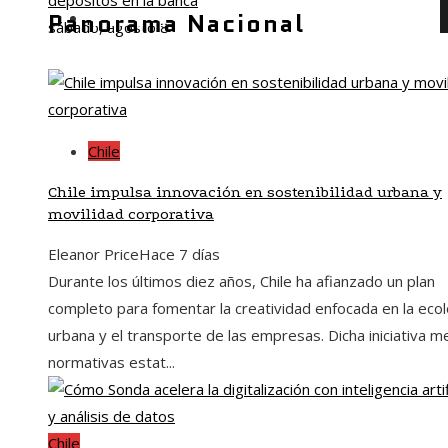
depósitos en la banca
Panorama Nacional
Inversiones y negocios
sábado, agosto 8
Chile
Chile impulsa innovación en sostenibilidad urbana y
movilidad corporativa
Eleanor Price
Hace 7 días
Durante los últimos diez años, Chile ha afianzado un plan
completo para fomentar la creatividad enfocada en la ecol
urbana y el transporte de las empresas. Dicha iniciativa m
normativas estat...
Chile