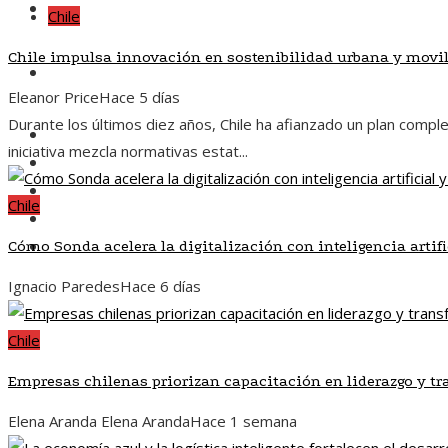
Responsabilidad social
Chile
Chile impulsa innovación en sostenibilidad urbana y movi
Inversiones y negocios
Eleanor Price
Hace 5 días
Durante los últimos diez años, Chile ha afianzado un plan compl
Chile
iniciativa mezcla normativas estat...
Ciencia y tecnología
Cultura y ocio
Chile
Responsabilidad social
Inversiones y negocios
Cómo Sonda acelera la digitalización con inteligencia artifi
Ignacio Paredes
Hace 6 días
Chile
Empresas chilenas priorizan capacitación en liderazgo y tr
Elena Aranda Elena Aranda
Hace 1 semana