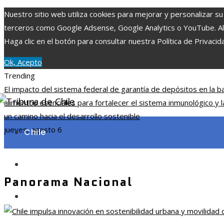
Nuestro sitio web utiliza cookies para mejorar y personalizar su
terceros como Google Adsense, Google Analytics o YouTube. Al ut
Haga clic en el botón para consultar nuestra Política de Privacid
Ok, Acepto
Trending
El impacto del sistema federal de garantía de depósitos en la b
alimentos esenciales para fortalecer el sistema inmunológico y l
un camino hacia el desarrollo sostenible
jueves, agosto 6
Chile
Ciencia y tecnología
Panorama Nacional
Cultura y ocio