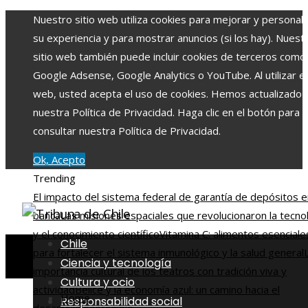
Nuestro sitio web utiliza cookies para mejorar y personali
su experiencia y para mostrar anuncios (si los hay). Nuest
sitio web también puede incluir cookies de terceros como
Google Adsense, Google Analytics o YouTube. Al utilizar el 
web, usted acepta el uso de cookies. Hemos actualizado
nuestra Política de Privacidad. Haga clic en el botón para
consultar nuestra Política de Privacidad.
Ok, Acepto
Trending
El impacto del sistema federal de garantía de depósitos e
banca
Las misiones espaciales que revolucionaron la tecno
y el conocimiento científico
Vitamina C: alimentos esenciale
Chile
para fortalecer el sistema inmunológico y la salud general
Ciencia y tecnología
importancia cultural de los teatros con tradición viva y
Cultura y ocio
actividad
Belice y la economía azul: un camino hacia el
Home
Responsabilidad social