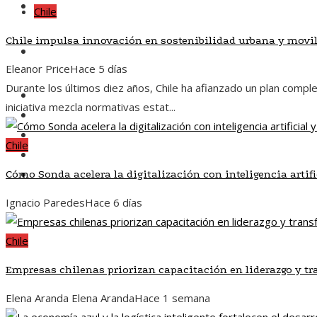
Responsabilidad social
Chile
Chile impulsa innovación en sostenibilidad urbana y movi
Inversiones y negocios
Eleanor Price
Hace 5 días
Durante los últimos diez años, Chile ha afianzado un plan compl
Chile
iniciativa mezcla normativas estat...
Ciencia y tecnología
Cultura y ocio
Chile
Responsabilidad social
Inversiones y negocios
Cómo Sonda acelera la digitalización con inteligencia artifi
Ignacio Paredes
Hace 6 días
Chile
Empresas chilenas priorizan capacitación en liderazgo y tr
Elena Aranda Elena Aranda
Hace 1 semana