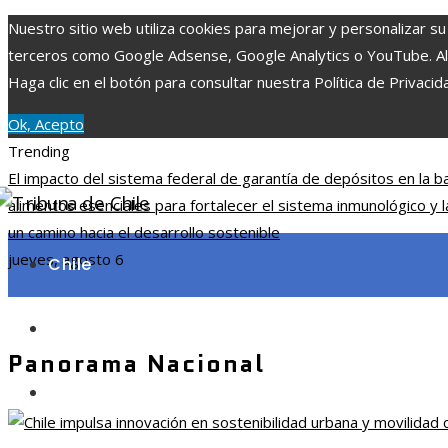
Nuestro sitio web utiliza cookies para mejorar y personalizar su
terceros como Google Adsense, Google Analytics o YouTube. Al ut
Haga clic en el botón para consultar nuestra Política de Privacid
Ok, Acepto
Trending
El impacto del sistema federal de garantía de depósitos en la b
alimentos esenciales para fortalecer el sistema inmunológico y l
un camino hacia el desarrollo sostenible
jueves, agosto 6
Chile
Ciencia y tecnología
Panorama Nacional
Cultura y ocio